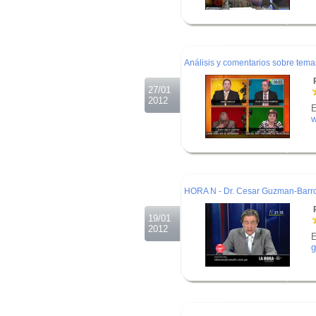
.
.
.
Análisis y comentarios sobre tem
R
27/01
2012
E
w
.
.
.
HORA N - Dr. Cesar Guzman-Barro
R
19/01
2012
E
g
.
.
.