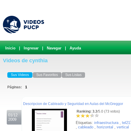
Inicio
|
Ingresar
|
Navegar
|
Ayuda
Videos de cynthia
Sus Videos
Sus Favoritos
Sus Listas
Páginas:
1
.
Descripcion de Cableado y Seguridad en Aulas del McGreggor
Ranking: 3.3
/5.0 (73 votos)
01/12
2009
Etiquetas:
infraestructura
,
tel21
,
cableado
,
horizontal
,
vertical