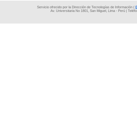
Servicio ofrecido por la Dirección de Tecnologías de Información (
Av. Universitaria No 1801, San Miguel, Lima - Perú | Teléf