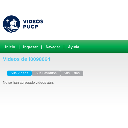
Inicio
|
Ingresar
|
Navegar
|
Ayuda
Videos de f0098064
Sus Videos
Sus Favoritos
Sus Listas
No se han agregado videos aún.