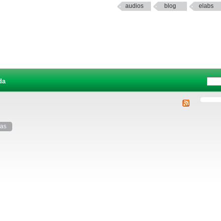
audios
blog
elabs
da
tas