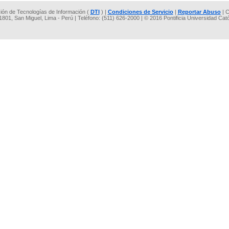
cción de Tecnologías de Información (
DTI
) |
Condiciones de Servicio
|
Reportar Abuso
| C
 1801, San Miguel, Lima - Perú | Teléfono: (511) 626-2000 | © 2016 Pontificia Universidad Cat