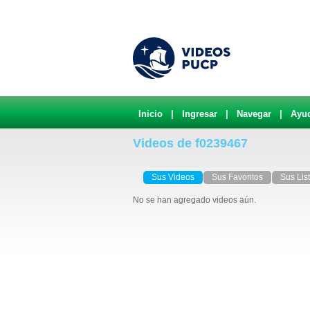
Inicio
|
Ingresar
|
Navegar
|
Ayu
Videos de f0239467
Sus Videos
Sus Favoritos
Sus Lis
No se han agregado videos aún.