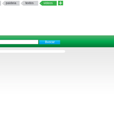
paideia
textos
videos