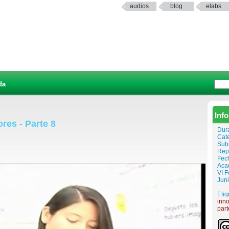
audios
blog
elabs
da
Inf
res - Parte 8
Dur
Cat
Sub
Rep
Fech
Aca
VI F
Juni
Etiq
inn
par