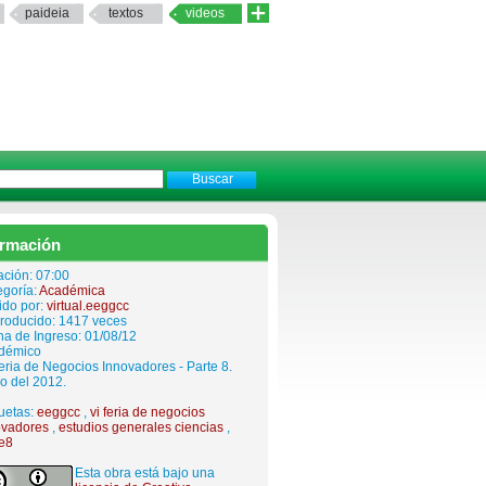
paideia
textos
videos
ormación
ación: 07:00
egoría:
Académica
ido por:
virtual.eeggcc
roducido: 1417 veces
a de Ingreso: 01/08/12
démico
eria de Negocios Innovadores - Parte 8.
o del 2012.
uetas:
eeggcc
,
vi feria de negocios
ovadores
,
estudios generales ciencias
,
te8
Esta obra está bajo una