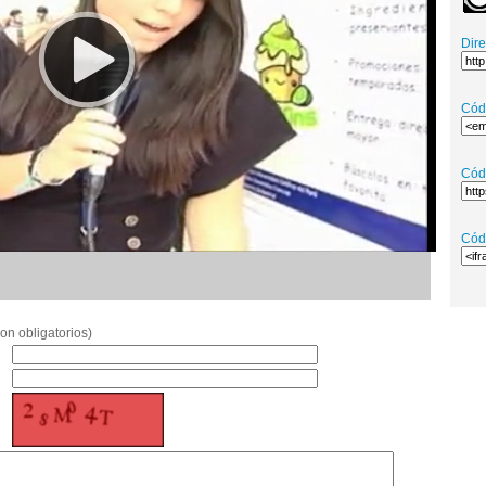
Dir
Cód
Cód
Cód
on obligatorios)