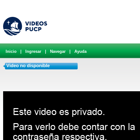
Inicio
|
Ingresar
|
Navegar
|
Ayuda
Video no disponible