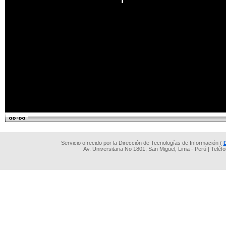
Servicio ofrecido por la Dirección de Tecnologías de Información (
Av. Universitaria No 1801, San Miguel, Lima - Perú | Teléf