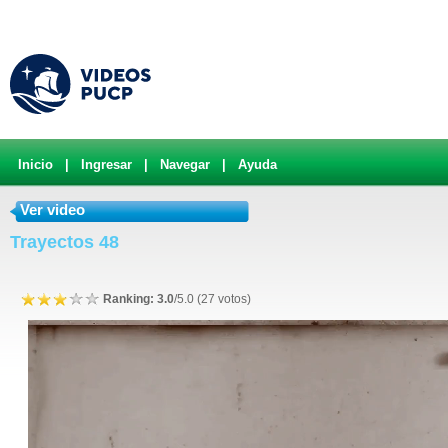
Inicio
|
Ingresar
|
Navegar
|
Ayuda
Ver video
Trayectos 48
Ranking: 3.0
/5.0 (27 votos)