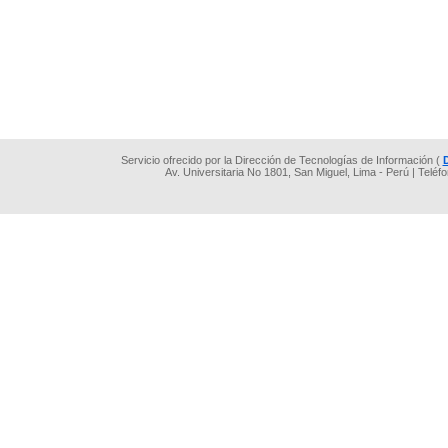
Servicio ofrecido por la Dirección de Tecnologías de Información (
Av. Universitaria No 1801, San Miguel, Lima - Perú | Teléf