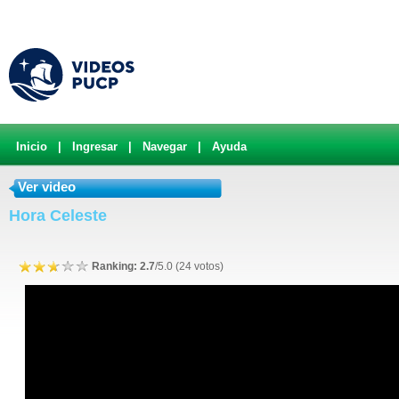
Inicio
|
Ingresar
|
Navegar
|
Ayuda
Ver video
Hora Celeste
Ranking: 2.7
/5.0 (24 votos)