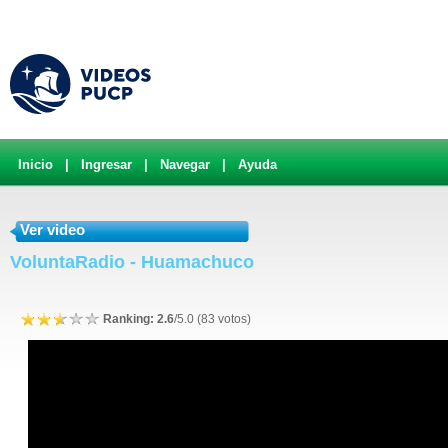
Inicio
|
Ingresar
|
Navegar
|
Ayuda
Ver video
VoluntaRadio - Huamachuco
Ranking: 2.6
/5.0 (83 votos)