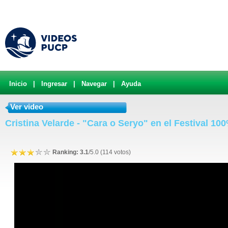
Inicio
|
Ingresar
|
Navegar
|
Ayuda
Ver video
Cristina Velarde - "Cara o Seryo" en el Festival 10
Ranking: 3.1
/5.0 (114 votos)