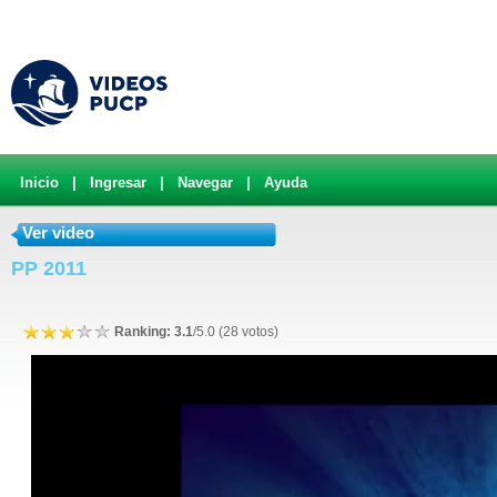
Inicio
|
Ingresar
|
Navegar
|
Ayuda
Ver video
PP 2011
Ranking: 3.1
/5.0 (28 votos)