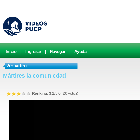
Inicio
|
Ingresar
|
Navegar
|
Ayuda
Ver video
Mártires la comunicdad
Ranking: 3.1
/5.0 (26 votos)