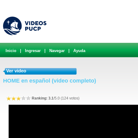
Inicio
|
Ingresar
|
Navegar
|
Ayuda
Ver video
HOME en español (video completo)
Ranking: 3.1
/5.0 (124 votos)