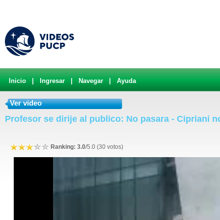
Inicio
|
Ingresar
|
Navegar
|
Ayuda
Ver video
Profesor se dirije al publico: No pasara - Cipriani 
Ranking: 3.0
/5.0 (30 votos)