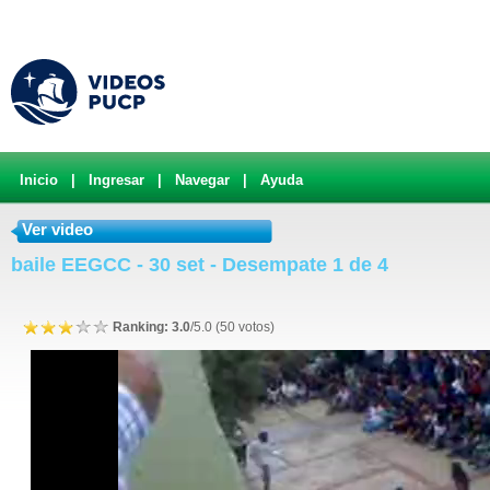
Inicio
|
Ingresar
|
Navegar
|
Ayuda
Ver video
baile EEGCC - 30 set - Desempate 1 de 4
Ranking: 3.0
/5.0 (50 votos)