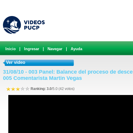
Inicio
|
Ingresar
|
Navegar
|
Ayuda
Ver video
31/08/10 - 003 Panel: Balance del proceso de desce
005 Comentarista Martin Vegas
Ranking: 3.0
/5.0 (42 votos)