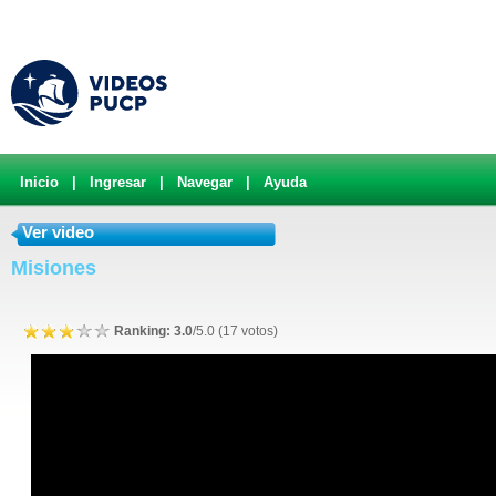
Inicio
|
Ingresar
|
Navegar
|
Ayuda
Ver video
Misiones
Ranking: 3.0
/5.0 (17 votos)