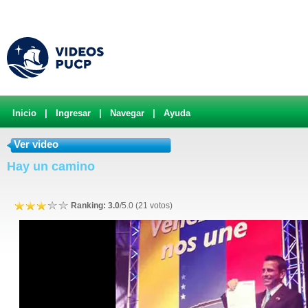
Inicio
|
Ingresar
|
Navegar
|
Ayuda
Ver video
Hay un camino
Ranking: 3.0
/5.0 (21 votos)