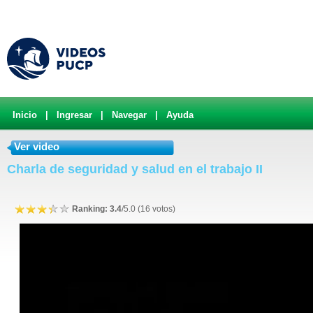
Inicio
|
Ingresar
|
Navegar
|
Ayuda
Ver video
Charla de seguridad y salud en el trabajo II
Ranking: 3.4
/5.0 (16 votos)