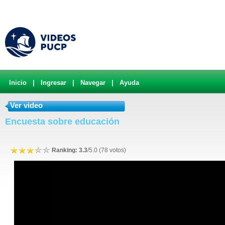
Inicio
|
Ingresar
|
Navegar
|
Ayuda
Ver video
Encuesta sobre educación
Ranking: 3.3
/5.0 (78 votos)