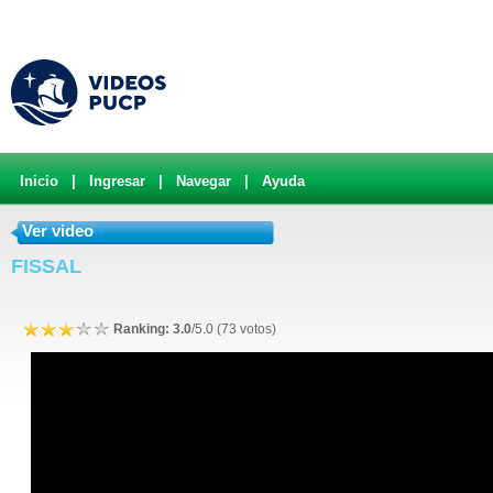
Inicio
|
Ingresar
|
Navegar
|
Ayuda
Ver video
FISSAL
Ranking: 3.0
/5.0 (73 votos)