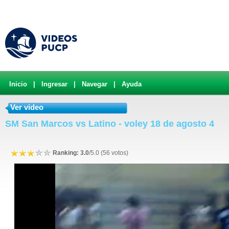
Inicio
|
Ingresar
|
Navegar
|
Ayuda
Ver video
SM San Marcos vs Latino - voley 18 de agosto 4
Ranking: 3.0
/5.0 (56 votos)