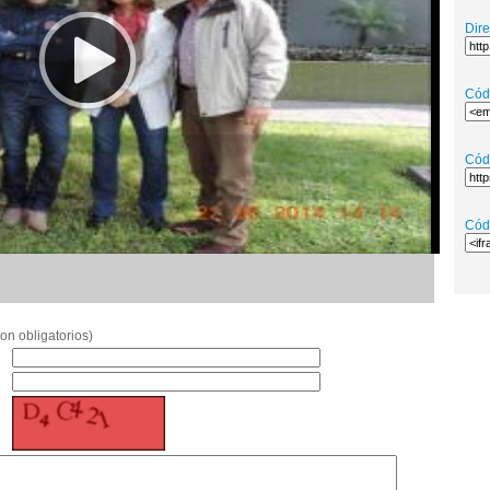
Dir
Cód
Cód
Cód
on obligatorios)