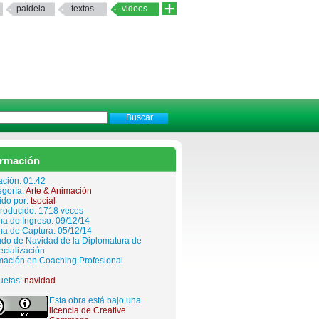
paideia
textos
videos
ormación
ación: 01:42
egoría:
Arte & Animación
ido por:
tsocial
roducido: 1718 veces
a de Ingreso: 09/12/14
ha de Captura: 05/12/14
udo de Navidad de la Diplomatura de
cialización
mación en Coaching Profesional
uetas:
navidad
Esta obra está bajo una
licencia de Creative