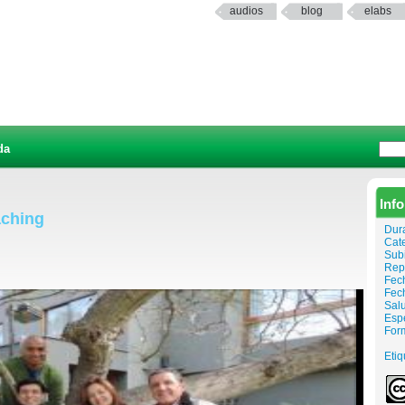
audios
blog
elabs
da
Inf
ching
Dur
Cat
Sub
Rep
Fech
Fec
Sal
Espe
For
Etiq