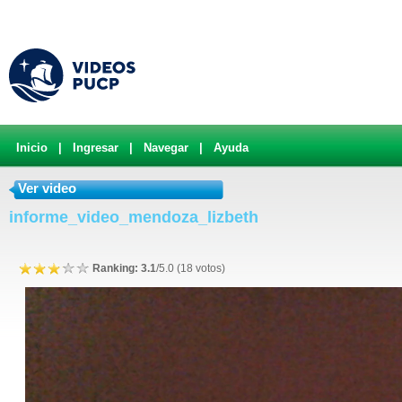
Inicio
|
Ingresar
|
Navegar
|
Ayuda
Ver video
informe_video_mendoza_lizbeth
Ranking: 3.1
/5.0 (18 votos)