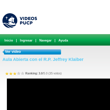
Inicio
|
Ingresar
|
Navegar
|
Ayuda
Ver video
Aula Abierta con el R.P. Jeffrey Klaiber
Ranking: 3.0
/5.0 (35 votos)