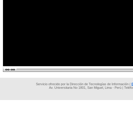
Servicio ofrecido por la Dirección de Tecnologías de Información (
Av. Universitaria No 1801, San Miguel, Lima - Perú | Teléf