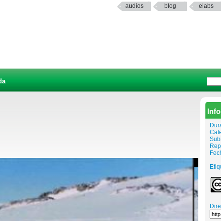
audios
blog
elabs
da
Inf
Dur
Cat
Sub
Rep
Fech
Etiq
Dir