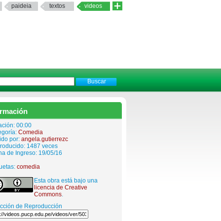
paideia
textos
videos
ormación
ación: 00:00
egoría:
Comedia
ido por:
angela.gutierrezc
roducido: 1487 veces
a de Ingreso: 19/05/16
uetas:
comedia
Esta obra está bajo una
licencia de Creative
Commons
.
ección de Reproducción