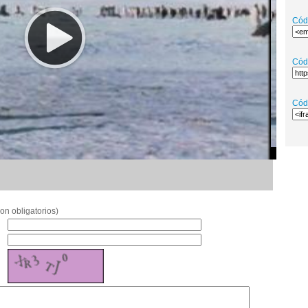
Cód
Cód
Cód
on obligatorios)