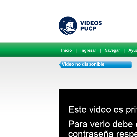
Inicio
|
Ingresar
|
Navegar
|
Ayu
Video no disponible