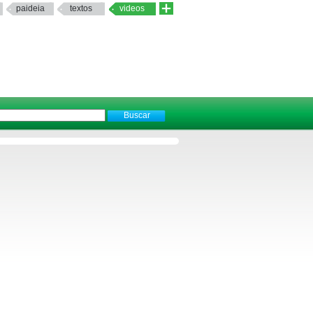
paideia
textos
videos