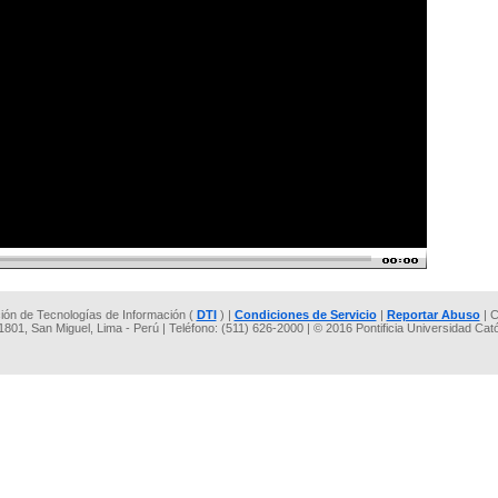
cción de Tecnologías de Información (
DTI
) |
Condiciones de Servicio
|
Reportar Abuso
| C
 1801, San Miguel, Lima - Perú | Teléfono: (511) 626-2000 | © 2016 Pontificia Universidad Cat