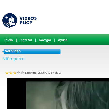
Inicio
|
Ingresar
|
Navegar
|
Ayuda
Ver video
Niño perro
Ranking: 2.7
/5.0 (35 votos)