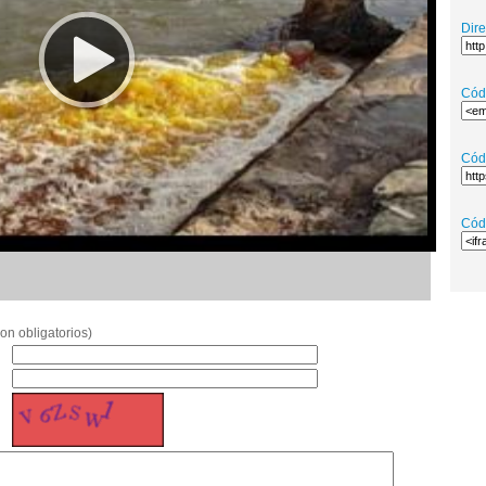
Dir
Cód
Cód
Cód
on obligatorios)