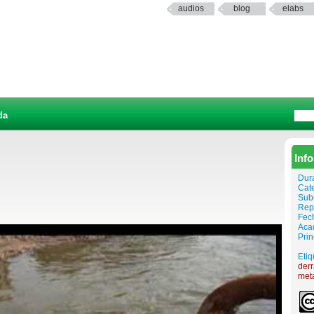
audios
blog
elabs
da
Inf
Dur
Cat
Sub
Rep
Fech
Aca
Prin
Etiq
der
met