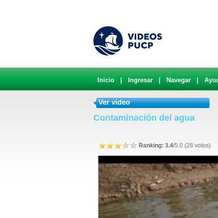
Inicio
|
Ingresar
|
Navegar
|
Ayu
Ver video
Contaminación del agua
Ranking: 3.4
/5.0 (28 votos)