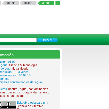
paideia
textos
videos
ormación
ación: 01:01
egoría:
Ciencia & Tecnología
ido por:
raida.salcedo
roducido: 1823 veces
a de Ingreso: 04/07/15
démico
cipales contaminantes del agua
uetas:
basura
,
agua
,
contaminacion
,
rame
,
desechos
,
plaguicida
,
relave
,
ales
,
agua residual
Esta obra está bajo una
licencia de Creative