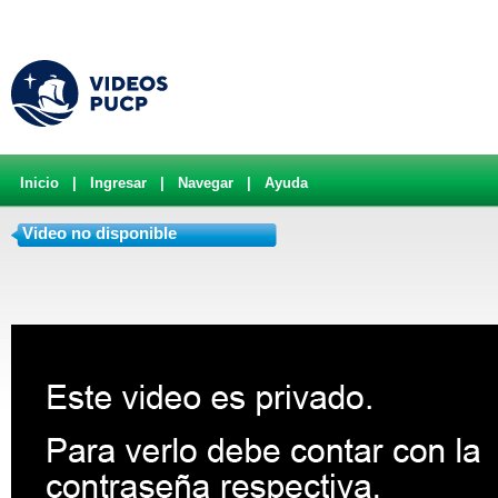
Inicio
|
Ingresar
|
Navegar
|
Ayuda
Video no disponible