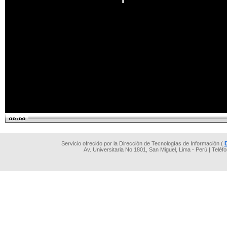
Servicio ofrecido por la Dirección de Tecnologías de Información (
Av. Universitaria No 1801, San Miguel, Lima - Perú | Teléf