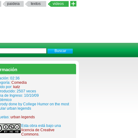
paideia
textos
videos
ormación
ación: 02:36
egoría:
Comedia
ido por:
katz
roducido: 2507 veces
a de Ingreso: 10/10/09
démico
arody done by College Humor on the most
ular urban legends
uetas:
urban legends
Esta obra está bajo una
licencia de Creative
Commons
.