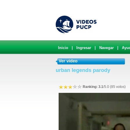
Inicio
|
Ingresar
|
Navegar
|
Ayu
Ver video
urban legends parody
Ranking: 3.1
/5.0 (85 votos)