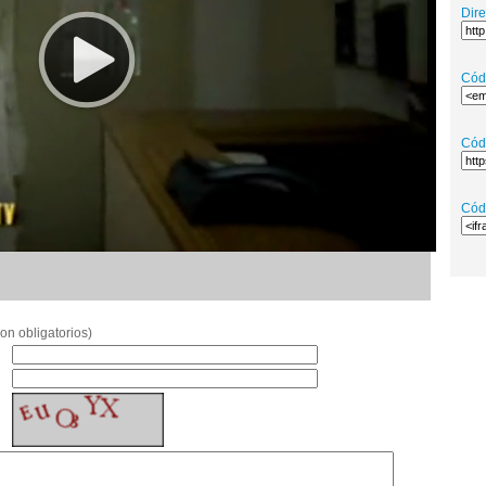
Dir
Cód
Cód
Cód
on obligatorios)