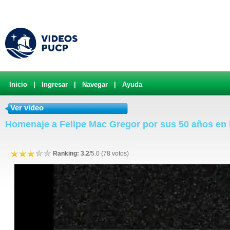
Inicio
|
Ingresar
|
Navegar
|
Ayuda
Ver video
Homenaje a Felipe Mac Gregor por sus 50 años en
Ranking: 3.2
/5.0 (78 votos)