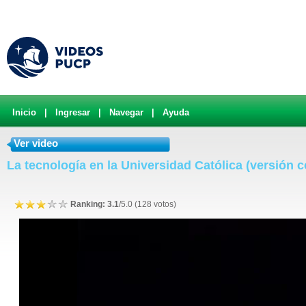
Inicio
|
Ingresar
|
Navegar
|
Ayuda
Ver video
La tecnología en la Universidad Católica (versión 
Ranking: 3.1
/5.0 (128 votos)