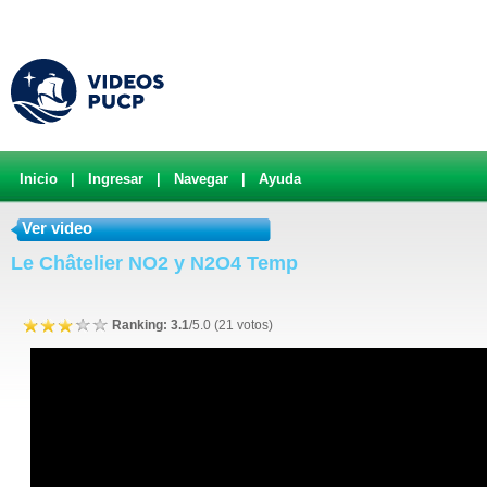
Inicio
|
Ingresar
|
Navegar
|
Ayuda
Ver video
Le Châtelier NO2 y N2O4 Temp
Ranking: 3.1
/5.0 (21 votos)