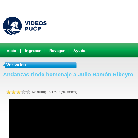
Inicio
|
Ingresar
|
Navegar
|
Ayuda
Ver video
Andanzas rinde homenaje a Julio Ramón Ribeyro
Ranking: 3.1
/5.0 (90 votos)