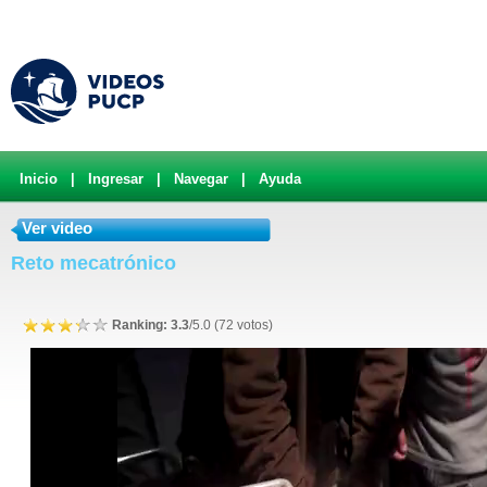
Inicio
|
Ingresar
|
Navegar
|
Ayuda
Ver video
Reto mecatrónico
Ranking: 3.3
/5.0 (72 votos)