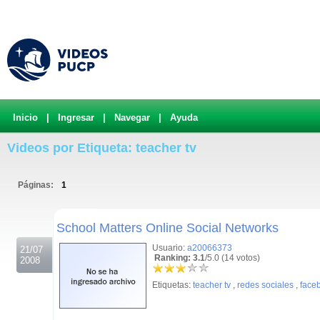
Inicio
|
Ingresar
|
Navegar
|
Ayuda
Videos por Etiqueta: teacher tv
Páginas:
1
.
School Matters Online Social Networks
Usuario:
a20066373
21/07
Ranking: 3.1
/5.0 (14 votos)
2008
Etiquetas:
teacher tv
,
redes sociales
,
face