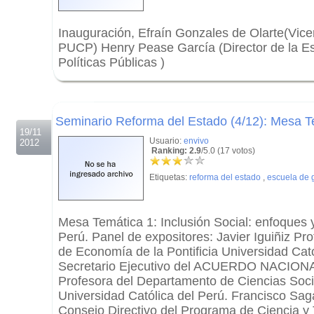
Inauguración, Efraín Gonzales de Olarte(Vice
PUCP) Henry Pease García (Director de la E
Políticas Públicas )
.
.
Seminario Reforma del Estado (4/12): Mesa Te
19/11
Usuario:
envivo
2012
Ranking: 2.9
/5.0 (17 votos)
Etiquetas:
reforma del estado
,
escuela de 
Mesa Temática 1: Inclusión Social: enfoques y 
Perú. Panel de expositores: Javier Iguiñiz P
de Economía de la Pontificia Universidad Cató
Secretario Ejecutivo del ACUERDO NACIONA
Profesora del Departamento de Ciencias Socia
Universidad Católica del Perú. Francisco Saga
Consejo Directivo del Programa de Ciencia y