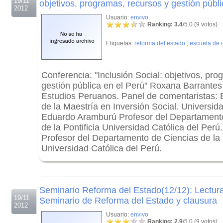
19/11
objetivos, programas, recursos y gestión públi
2012
Usuario:
envivo
Ranking: 3.4
/5.0 (9 votos)
Etiquetas:
reforma del estado
,
escuela de 
Conferencia: "Inclusión Social: objetivos, pr
gestión pública en el Perú" Roxana Barrantes D
Estudios Peruanos. Panel de comentaristas: 
de la Maestría en Inversión Social. Universida
Eduardo Aramburú Profesor del Departamento
de la Pontificia Universidad Católica del Perú
Profesor del Departamento de Ciencias de la G
Universidad Católica del Perú.
.
.
Seminario Reforma del Estado(12/12): Lectura 
19/11
Seminario de Reforma del Estado y clausura
2012
Usuario:
envivo
Ranking: 2.9
/5.0 (9 votos)