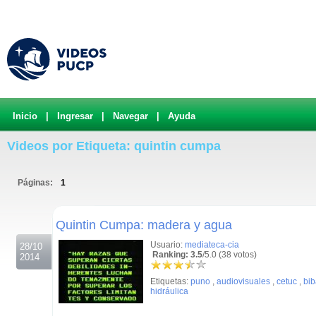
Inicio
|
Ingresar
|
Navegar
|
Ayuda
Videos por Etiqueta: quintin cumpa
Páginas:
1
.
Quintin Cumpa: madera y agua
Usuario:
mediateca-cia
28/10
Ranking: 3.5
/5.0 (38 votos)
2014
Etiquetas:
puno
,
audiovisuales
,
cetuc
,
bib
hidráulica