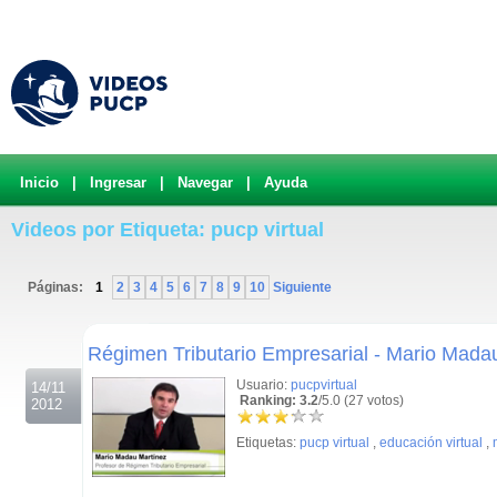
Inicio
|
Ingresar
|
Navegar
|
Ayuda
Videos por Etiqueta: pucp virtual
Páginas:
1
2
3
4
5
6
7
8
9
10
Siguiente
.
Régimen Tributario Empresarial - Mario Mada
Usuario:
pucpvirtual
14/11
Ranking: 3.2
/5.0 (27 votos)
2012
Etiquetas:
pucp virtual
,
educación virtual
,