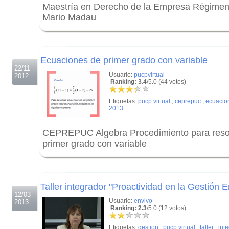
Maestría en Derecho de la Empresa Régimen T
Mario Madau
.
.
Ecuaciones de primer grado con variable
22/11
Usuario:
pucpvirtual
2012
Ranking: 3.4
/5.0 (44 votos)
Etiquetas:
pucp virtual
,
ceprepuc
,
ecuacion
2013
CEPREPUC Algebra Procedimiento para reso
primer grado con variable
.
.
Taller integrador "Proactividad en la Gestión E
12/03
Usuario:
envivo
2013
Ranking: 2.3
/5.0 (12 votos)
Etiquetas:
gestion
,
pucp virtual
,
taller
,
int