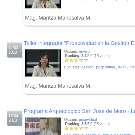
Mag. Maritza Manosalva M.
.
.
Taller integrador "Proactividad en la Gestión E
12/03
Usuario:
envivo
2013
Ranking: 2.9
/5.0 (15 votos)
Etiquetas:
gestion
,
pucp virtual
,
taller
,
int
Mag. Maritza Manosalva M.
.
.
Programa Arqueológico San José de Moro - Lu
16/04
Usuario:
pucpvirtual
2013
Ranking: 3.5
/5.0 (25 votos)