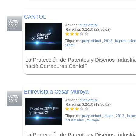
.
CANTOL
02/05
Usuario:
pucpvirtual
2013
Ranking: 3.1
/5.0 (22 votos)
Etiquetas:
pucp virtual
,
2013
,
la protecció
cantol
La Protección de Patentes y Diseños Indus
nació Cerraduras Cantol?
.
.
Entrevista a Cesar Muroya
02/05
Usuario:
pucpvirtual
2013
Ranking: 3.2
/5.0 (19 votos)
Etiquetas:
pucp virtual
,
cesar
,
2013
,
la pr
industriales
,
muroya
La Protección de Patentes y Diseños Industri