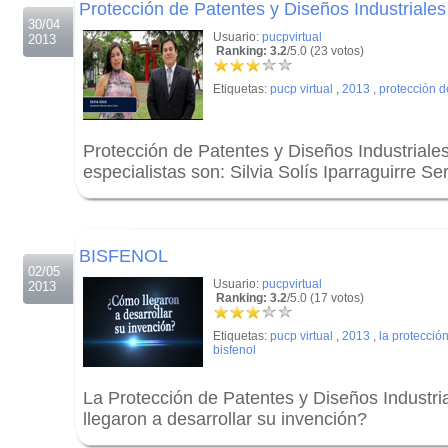
Protección de Patentes y Diseños Industriales
30/04
Usuario:
pucpvirtual
2013
Ranking: 3.2
/5.0 (23 votos)
Etiquetas:
pucp virtual
,
2013
,
protección d
Protección de Patentes y Diseños Industriale
especialistas son: Silvia Solís Iparraguirre S
.
.
BISFENOL
02/05
Usuario:
pucpvirtual
2013
Ranking: 3.2
/5.0 (17 votos)
Etiquetas:
pucp virtual
,
2013
,
la protecció
bisfenol
La Protección de Patentes y Diseños Indust
llegaron a desarrollar su invención?
.