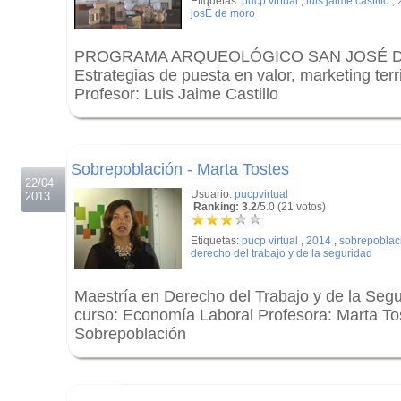
Etiquetas:
pucp virtual
,
luis jaime castillo
,
josÉ de moro
PROGRAMA ARQUEOLÓGICO SAN JOSÉ D
Estrategias de puesta en valor, marketing terr
Profesor: Luis Jaime Castillo
.
.
Sobrepoblación - Marta Tostes
22/04
Usuario:
pucpvirtual
2013
Ranking: 3.2
/5.0 (21 votos)
Etiquetas:
pucp virtual
,
2014
,
sobrepoblac
derecho del trabajo y de la seguridad
Maestría en Derecho del Trabajo y de la Seg
curso: Economía Laboral Profesora: Marta To
Sobrepoblación
.
.