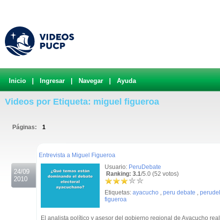
Inicio
|
Ingresar
|
Navegar
|
Ayuda
Videos por Etiqueta: miguel figueroa
Páginas:
1
.
Entrevista a Miguel Figueroa
Usuario:
PeruDebate
24/09
Ranking: 3.1
/5.0 (52 votos)
2010
Etiquetas:
ayacucho
,
peru debate
,
perude
figueroa
El analista político y asesor del gobierno regional de Ayacucho real