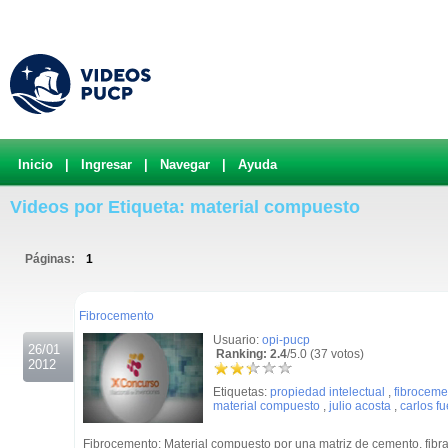
Inicio
|
Ingresar
|
Navegar
|
Ayuda
Videos por Etiqueta: material compuesto
Páginas:
1
.
Fibrocemento
Usuario:
opi-pucp
26/01
Ranking: 2.4
/5.0 (37 votos)
2012
Etiquetas:
propiedad intelectual
,
fibroceme
material compuesto
,
julio acosta
,
carlos f
Fibrocemento: Material compuesto por una matriz de cemento, fibra