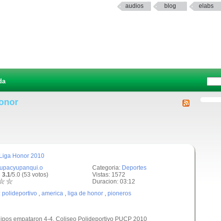
audios
blog
elabs
da
honor
 Liga Honor 2010
tupacyupanqui.o
Categoria:
Deportes
 3.1
/5.0 (53 votos)
Vistas: 1572
Duracion: 03:12
:
polideportivo
,
america
,
liga de honor
,
pioneros
uipos empataron 4-4. Coliseo Polideportivo PUCP 2010