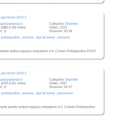
 Liga Honor 2010 2
tupacyupanqui.o
Categoria:
Deportes
 2.9
/5.0 (56 votos)
Vistas: 1523
Duracion: 03:39
:
polideportivo
,
america
,
liga de honor
,
pioneros
 partido ambos equipos empataron 4-4. Coliseo Polideportivo PUCP
 Liga Honor 2010 3
tupacyupanqui.o
Categoria:
Deportes
 2.7
/5.0 (52 votos)
Vistas: 1597
Duracion: 02:47
:
polideportivo
,
america
,
liga de honor
,
pionerosor
ibrante partido ambos equipos empataron 4-4. Coliseo Polideportivo