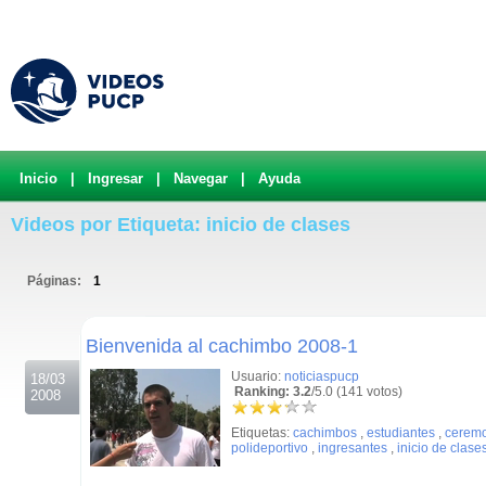
Inicio
|
Ingresar
|
Navegar
|
Ayuda
Videos por Etiqueta: inicio de clases
Páginas:
1
.
Bienvenida al cachimbo 2008-1
Usuario:
noticiaspucp
18/03
Ranking: 3.2
/5.0 (141 votos)
2008
Etiquetas:
cachimbos
,
estudiantes
,
cerem
polideportivo
,
ingresantes
,
inicio de clase