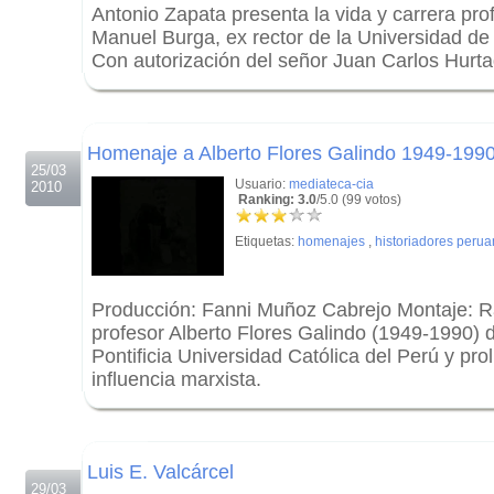
Antonio Zapata presenta la vida y carrera prof
Manuel Burga, ex rector de la Universidad d
Con autorización del señor Juan Carlos Hurt
.
.
Homenaje a Alberto Flores Galindo 1949-199
25/03
Usuario:
mediateca-cia
2010
Ranking: 3.0
/5.0 (99 votos)
Etiquetas:
homenajes
,
historiadores peru
Producción: Fanni Muñoz Cabrejo Montaje: R
profesor Alberto Flores Galindo (1949-1990) 
Pontificia Universidad Católica del Perú y prol
influencia marxista.
.
.
Luis E. Valcárcel
29/03