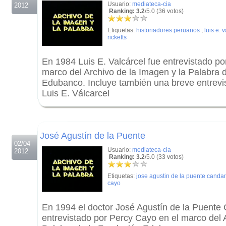
Usuario:
mediateca-cia
2012
Ranking: 3.2
/5.0 (36 votos)
Etiquetas:
historiadores peruanos
,
luis e. 
ricketts
En 1984 Luis E. Valcárcel fue entrevistado p
marco del Archivo de la Imagen y la Palabra 
Edubanco. Incluye también una breve entrevist
Luis E. Válcarcel
.
.
José Agustín de la Puente
02/04
Usuario:
mediateca-cia
2012
Ranking: 3.2
/5.0 (33 votos)
Etiquetas:
jose agustin de la puente cand
cayo
En 1994 el doctor José Agustín de la Puent
entrevistado por Percy Cayo en el marco del 