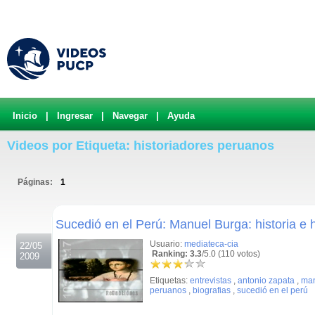
Inicio
|
Ingresar
|
Navegar
|
Ayuda
Videos por Etiqueta: historiadores peruanos
Páginas:
1
.
Sucedió en el Perú: Manuel Burga: historia e h
Usuario:
mediateca-cia
22/05
Ranking: 3.3
/5.0 (110 votos)
2009
Etiquetas:
entrevistas
,
antonio zapata
,
man
peruanos
,
biografias
,
sucedió en el perú