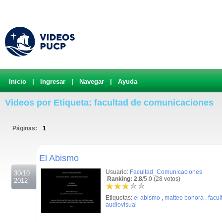
Inicio
|
Ingresar
|
Navegar
|
Ayuda
Videos por Etiqueta: facultad de comunicaciones
Páginas:
1
.
El Abismo
Usuario:
Facultad_Comunicaciones
30/10
Ranking: 2.8
/5.0 (28 votos)
2012
Etiquetas:
el abismo
,
matteo bonora
,
facu
audiovisual