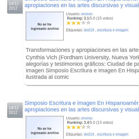
14/12
apropiaciones en las artes discursivas y visua
2012
Usuario:
envivo
Ranking: 3.1
/5.0 (15 votos)
Etiquetas:
dvd16
,
escritura e imagen
Transformaciones y apropiaciones en las artes
Cynthia Vich (Fordham University, Nueva York
alegorías y testimonios gráficos: Ciudad de p
imagen Simposio Escritura e imagen En Hisp
ilustrada al comic
.
.
Simposio Escritura e imagen En Hispanoamér
14/12
apropiaciones en las artes discursivas y visua
2012
Usuario:
envivo
Ranking: 3.4
/5.0 (13 votos)
Etiquetas:
dvd16
,
escritura e imagen