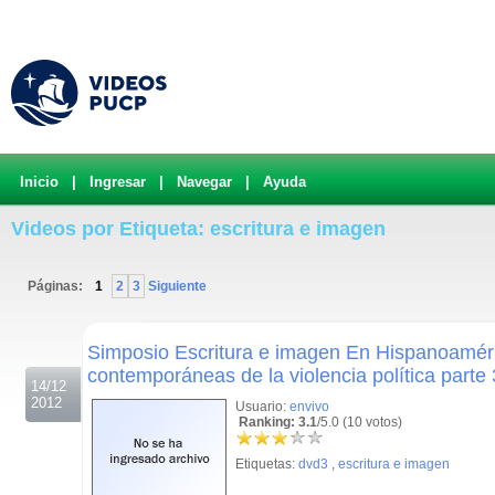
Inicio
|
Ingresar
|
Navegar
|
Ayuda
Videos por Etiqueta: escritura e imagen
Páginas:
1
2
3
Siguiente
.
Simposio Escritura e imagen En Hispanoamér
contemporáneas de la violencia política parte 
14/12
2012
Usuario:
envivo
Ranking: 3.1
/5.0 (10 votos)
Etiquetas:
dvd3
,
escritura e imagen