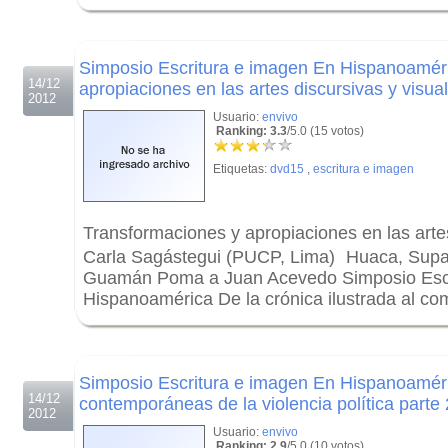
.
.
Simposio Escritura e imagen En Hispanoamér
14/12
apropiaciones en las artes discursivas y visua
2012
Usuario:
envivo
Ranking: 3.3
/5.0 (15 votos)
Etiquetas:
dvd15
,
escritura e imagen
Transformaciones y apropiaciones en las artes
Carla Sagástegui (PUCP, Lima) Huaca, Supay
Guamán Poma a Juan Acevedo Simposio Escr
Hispanoamérica De la crónica ilustrada al co
.
.
Simposio Escritura e imagen En Hispanoamér
14/12
contemporáneas de la violencia política parte 
2012
Usuario:
envivo
Ranking: 2.9
/5.0 (10 votos)