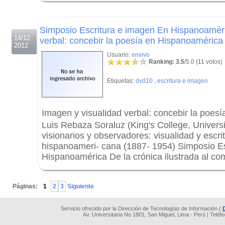
.
Simposio Escritura e imagen En Hispanoaméri
14/12
verbal: concebir la poesía en Hispanoamérica 
2012
Usuario:
envivo
Ranking: 3.5
/5.0 (11 votos)
Etiquetas:
dvd10
,
escritura e imagen
Imagen y visualidad verbal: concebir la poes
Luis Rebaza Soraluz (King's College, Univer
visionarios y observadores: visualidad y escr
hispanoameri- cana (1887- 1954) Simposio E
Hispanoamérica De la crónica ilustrada al co
.
Páginas:
1
2
3
Siguiente
Servicio ofrecido por la Dirección de Tecnologías de Información (
Av. Universitaria No 1801, San Miguel, Lima - Perú | Teléf