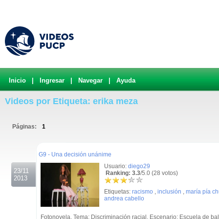
Inicio
|
Ingresar
|
Navegar
|
Ayuda
Videos por Etiqueta: erika meza
Páginas:
1
.
G9 - Una decisión unánime
Usuario:
diego29
23/11
Ranking: 3.3
/5.0 (28 votos)
2013
Etiquetas:
racismo
,
inclusión
,
maría pía c
andrea cabello
Fotonovela. Tema: Discriminación racial. Escenario: Escuela de ball