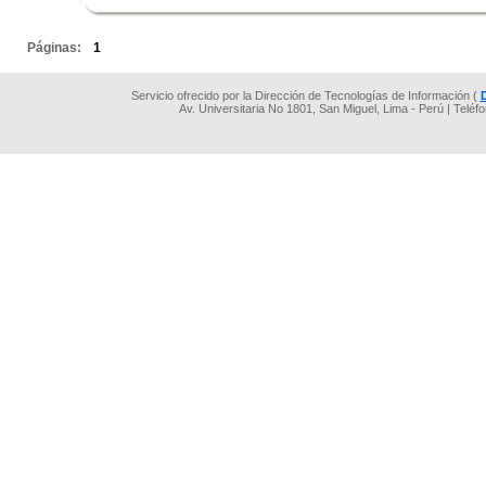
.
Páginas:
1
Servicio ofrecido por la Dirección de Tecnologías de Información (
Av. Universitaria No 1801, San Miguel, Lima - Perú | Teléf