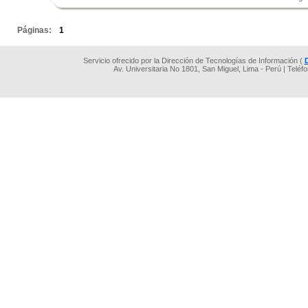
.
Páginas:
1
Servicio ofrecido por la Dirección de Tecnologías de Información (
Av. Universitaria No 1801, San Miguel, Lima - Perú | Teléf