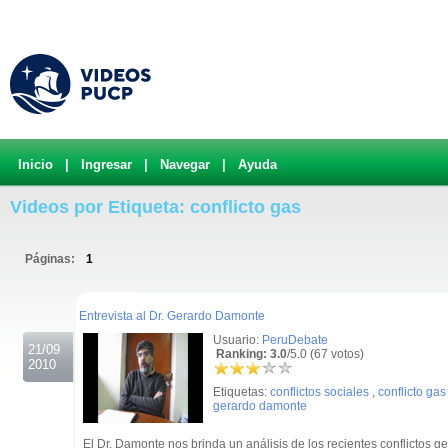
Inicio
|
Ingresar
|
Navegar
|
Ayuda
Videos por Etiqueta: conflicto gas
Páginas:
1
.
Entrevista al Dr. Gerardo Damonte
Usuario:
PeruDebate
21/09
Ranking: 3.0
/5.0 (67 votos)
2010
Etiquetas:
conflictos sociales
,
conflicto gas
gerardo damonte
El Dr. Damonte nos brinda un análisis de los recientes conflictos g